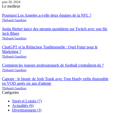
juin 20, 2024
Le meilleur
Pourquoi Los Angeles a-t-elle deux équipes de la NFL ?
Thibault Gauthier
Justin Bieber lance des streams quotidiens sur Twitch avec son fils
Jack Blues
Thibault Gauthier
ChatGPT et la Rédaction Traditionnelle : Quel Futur pour le
Marketing ?
Thibault Gauthier
Comment les joueurs professionnels de football s'entraînent-ils ?
Thibault Gauthier
Capone : le biopic de Josh Trank avec Tom Hardy enfin disponible
en VOD après six ans d'attente
Thibault Gauthier
Catégories
Sport et Loisirs
(7)
Actualités
(6)
Divertissement
(3)